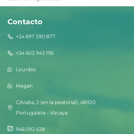
Contacto
+34 697 390 877
+34 603 943 196
Lourdes
Megan
C/Araba, 2 (en la peatonal). 48920
Portugalete - Vizcaya
946 092 638