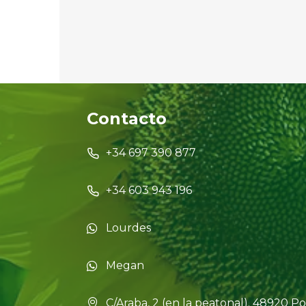
Contacto
+34 697 390 877
+34 603 943 196
Lourdes
Megan
C/Araba, 2 (en la peatonal). 48920 Po