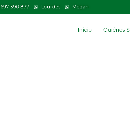
 697 390 877
Lourdes
Megan
Inicio
Quiénes 
rito en las inundaciones
 tiene el perito en las inundaciones y cómo contr