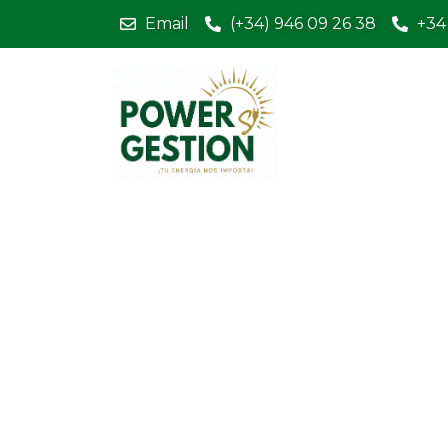
Email
(+34) 946 09 26 38
+34
Centraliza
0 Comments
Qué papel tiene el pe
En esta entrada, exploraremos qué papel
catastróficos.
Leer Más