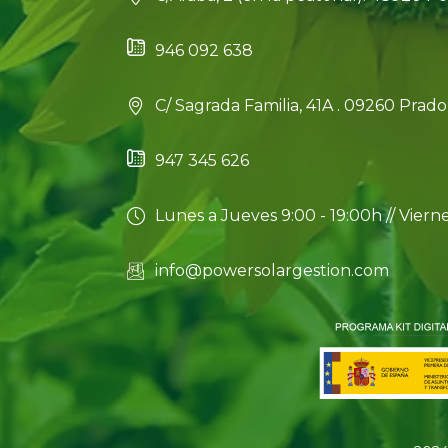
946 092 638
C/ Sagrada Familia, 41A . 09260 Pra
947 345 626
Lunes a Jueves 9:00 - 19:00h // Vierne
info@powersolargestion.com